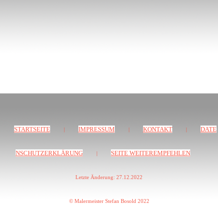
STARTSEITE
IMPRESSUM
KONTAKT
DATE
|
|
|
NSCHUTZERKLÄRUNG
SEITE WEITEREMPFEHLEN
|
Letzte Änderung: 27.12.2022
© Malermeister Stefan Bosold 2022