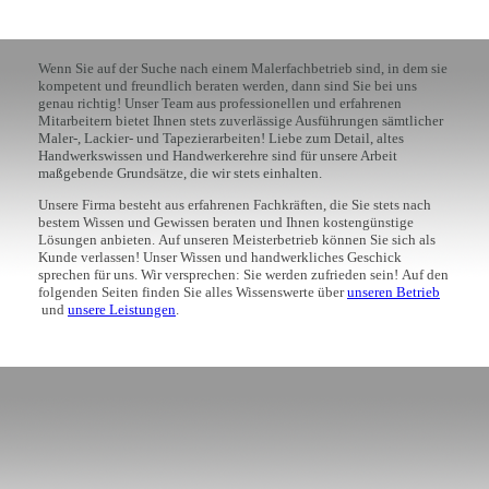
Wenn Sie auf der Suche nach einem Malerfachbetrieb sind, in dem sie
kompetent und freundlich beraten werden, dann sind Sie bei uns
genau richtig! Unser Team aus professionellen und erfahrenen
Mitarbeitern bietet Ihnen stets zuverlässige Ausführungen sämtlicher
Maler-, Lackier- und Tapezierarbeiten! Liebe zum Detail, altes
Handwerkswissen und Handwerkerehre sind für unsere Arbeit
maßgebende Grundsätze, die wir stets einhalten.
Unsere Firma besteht aus erfahrenen Fachkräften, die Sie stets nach
bestem Wissen und Gewissen beraten und Ihnen kostengünstige
Lösungen anbieten.
Auf unseren Meisterbetrieb können Sie sich als
Kunde verlassen! Unser Wissen und handwerkliches Geschick
sprechen für uns. Wir versprechen: Sie werden zufrieden sein!
Auf den
folgenden Seiten finden Sie alles Wissenswerte über
unseren Betrieb
und
unsere Leistungen
.