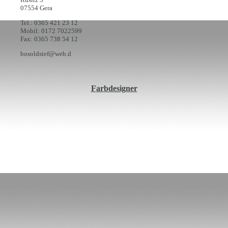
07554 Gera
Tel.: 0365 421 23 12
Mobil: 0172 7022599
Fax: 0365 738 54 12
bosoldstef@web.d
Farbdesigner