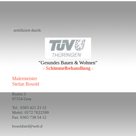
zertifiziert durch:
"Gesundes Bauen & Wohnen"
- Schimmelbehandlung -
Malermeister
Stefan Bosold
Rusitz 3
07554 Gera
Tel.: 0365 421 23 12
Mobil: 0172 7022599
Fax: 0365 738 54 12
bosoldstef@web.d