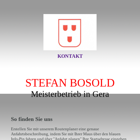
KONTAKT
STEFAN BOSOLD
Meisterbetrieb in Gera
So finden Sie uns
Erstellen Sie mit unserem Routenplaner eine genaue
Anfahrtsbeschreibung, indem Sie mit Ihrer Maus über den blauen
Info-Pin fahren und über "Anfahrt planen" Ihre Startadresse eingeben.