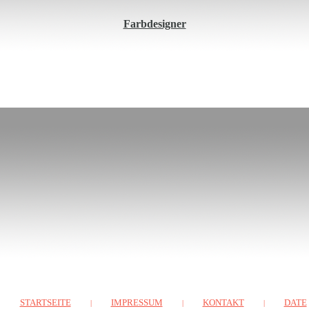
Farbdesigner
STARTSEITE
IMPRESSUM
KONTAKT
DATE
|
|
|