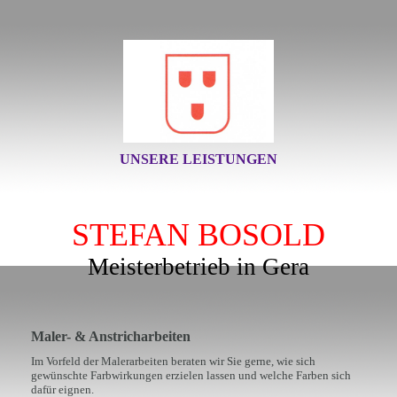
UNSERE LEISTUNGEN
STEFAN BOSOLD
Meisterbetrieb in Gera
Maler- & Anstricharbeiten
Im Vorfeld der Malerarbeiten beraten wir Sie gerne, wie sich
gewünschte Farbwirkungen erzielen lassen und welche Farben sich
dafür eignen.