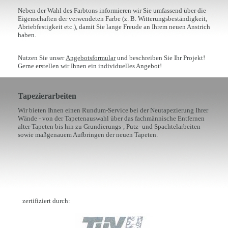
Neben der Wahl des Farbtons informieren wir Sie umfassend über die
Eigenschaften der verwendeten Farbe (z. B. Witterungsbeständigkeit,
Abriebfestigkeit etc.), damit Sie lange Freude an Ihrem neuen Anstrich
haben.
Nutzen Sie unser
Angebotsformular
und beschreiben Sie Ihr Projekt!
Gerne erstellen wir Ihnen ein individuelles Angebot!
Tapezierarbeiten
Wir bieten Ihnen einen Rundum-Service bei der Neutapezierung Ihrer
Wände - von der Tapetenauswahl über das fachmännische Entfernen
alter Tapeten bis hin zu Grundierungs-, Putz- und Spachtelarbeiten
sowie maßgenauem Aufbringen der neuen Tapeten.
zertifiziert durch: