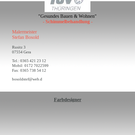
"Gesundes Bauen & Wohnen"
- Schimmelbehandlung -
Malermeister
Stefan Bosold
Rusitz 3
07554 Gera
Tel.: 0365 421 23 12
Mobil: 0172 7022599
Fax: 0365 738 54 12
bosoldstef@web.d
Farbdesigner