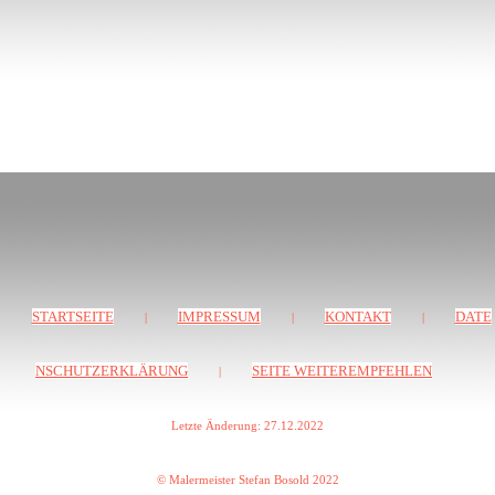
STARTSEITE
IMPRESSUM
KONTAKT
DATE
|
|
|
NSCHUTZERKLÄRUNG
SEITE WEITEREMPFEHLEN
|
Letzte Änderung: 27.12.2022
© Malermeister Stefan Bosold 2022